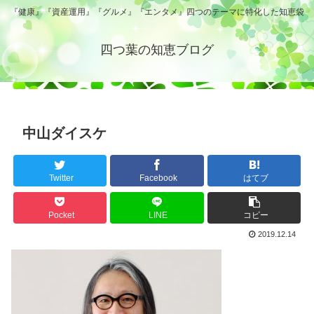
『健康』『資産運用』『グルメ』『エンタメ』四つのテーマに特化した知恵袋
四つ葉の知恵ブログ
中山ダイスケ
Twitter
Facebook
はてブ
Pocket
LINE
コピー
2019.12.14