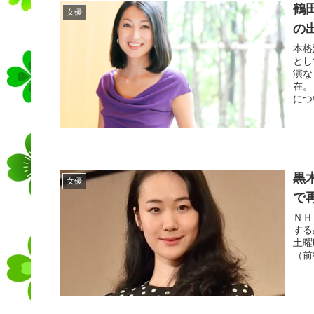
鶴
女優
の
本格
とし
演な
在。
につ
黒
女優
で
ＮＨ
する
土曜
（前