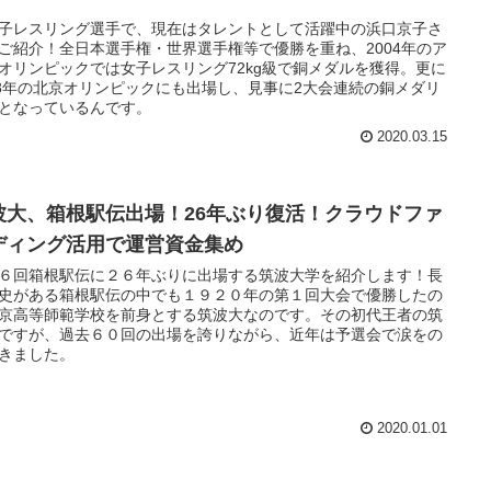
子レスリング選手で、現在はタレントとして活躍中の浜口京子さ
ご紹介！全日本選手権・世界選手権等で優勝を重ね、2004年のア
オリンピックでは女子レスリング72kg級で銅メダルを獲得。更に
08年の北京オリンピックにも出場し、見事に2大会連続の銅メダリ
となっているんです。
2020.03.15
波大、箱根駅伝出場！26年ぶり復活！クラウドファ
ディング活用で運営資金集め
６回箱根駅伝に２６年ぶりに出場する筑波大学を紹介します！長
史がある箱根駅伝の中でも１９２０年の第１回大会で優勝したの
京高等師範学校を前身とする筑波大なのです。その初代王者の筑
ですが、過去６０回の出場を誇りながら、近年は予選会で涙をの
きました。
2020.01.01