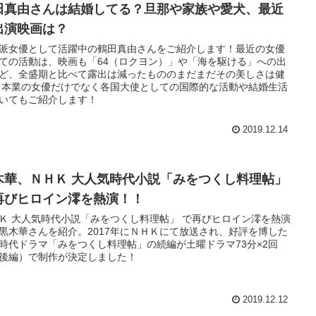
田真由さんは結婚してる？旦那や家族や愛犬、最近
出演映画は？
派女優として活躍中の鶴田真由さんをご紹介します！最近の女優
ての活動は、映画も「64（ロクヨン）」や「海を駆ける」への出
ど、全盛期と比べて露出は減ったもののまだまだその美しさは健
 本業の女優だけでなく各国大使としての国際的な活動や結婚生活
いてもご紹介します！
2019.12.14
木華、ＮＨＫ 大人気時代小説「みをつくし料理帖」
再びヒロイン澪を熱演！！
Ｋ 大人気時代小説「みをつくし料理帖」 で再びヒロイン澪を熱演
黒木華さんを紹介。2017年にＮＨＫにて放送され、好評を博した
時代ドラマ「みをつくし料理帖」の続編が土曜ドラマ73分×2回
後編）で制作が決定しました！
2019.12.12