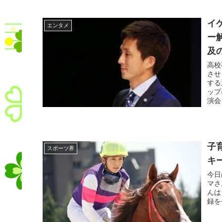
イ
エンタメ
ー
及
高校
させ
する
ップ
演会
子
スポーツ界
キ
今日
マさ
んは
録を