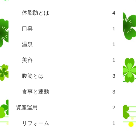
体脂肪とは
4
口臭
1
温泉
1
美容
1
腹筋とは
3
食事と運動
3
資産運用
2
リフォーム
1