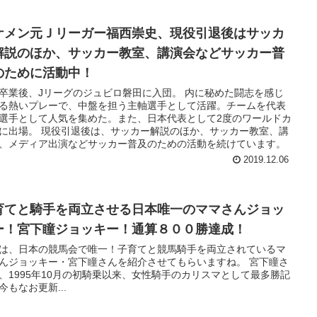
ケメン元Ｊリーガー福西崇史、現役引退後はサッカ
解説のほか、サッカー教室、講演会などサッカー普
のために活動中！
卒業後、Jリーグのジュビロ磐田に入団。 内に秘めた闘志を感じ
る熱いプレーで、中盤を担う主軸選手として活躍。チームを代表
選手として人気を集めた。また、日本代表として2度のワールドカ
に出場。 現役引退後は、サッカー解説のほか、サッカー教室、講
、メディア出演などサッカー普及のための活動を続けています。
2019.12.06
育てと騎手を両立させる日本唯一のママさんジョッ
ー！宮下瞳ジョッキー！通算８００勝達成！
は、日本の競馬会で唯一！子育てと競馬騎手を両立されているマ
んジョッキー・宮下瞳さんを紹介させてもらいますね。 宮下瞳さ
、1995年10月の初騎乗以来、女性騎手のカリスマとして最多勝記
今もなお更新...