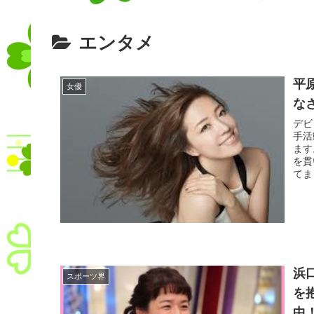
エンタメ
平
女優
な
デビ
手活
ます
を貫
てま
浜
スポーツ界
を
中