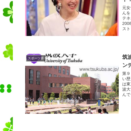
元女
んを
テネ
20
スト
筑
スポーツ界
ン
第９
い歴
は東
波大
んで